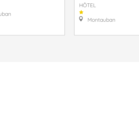
HÔTEL
uban
Montauban