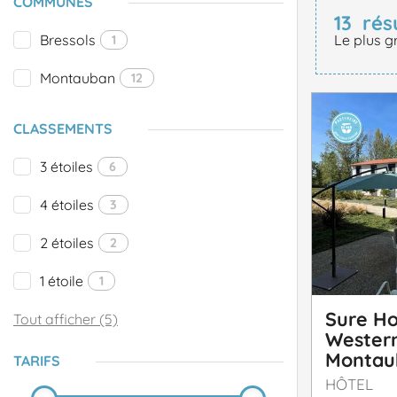
COMMUNES
13
rés
Bressols
Le plus g
1
Montauban
12
CLASSEMENTS
3 étoiles
6
4 étoiles
3
2 étoiles
2
1 étoile
1
Sure Ho
Tout afficher (5)
Western
Montau
TARIFS
HÔTEL