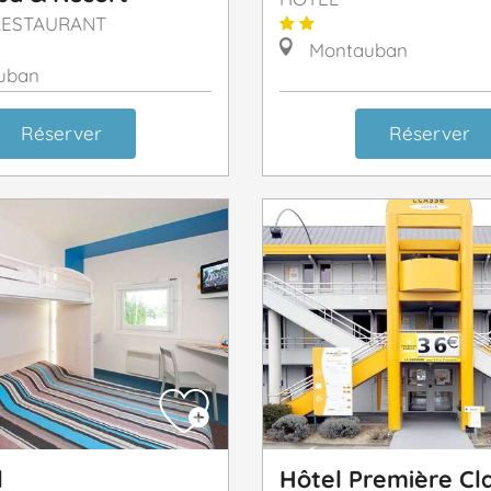
RESTAURANT
Montauban
uban
Réserver
Réserver
l
Hôtel Première Cl