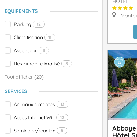
HÔTEL
EQUIPEMENTS
Monta
Parking
12
Climatisation
11
Ascenseur
8
Restaurant climatisé
8
Tout afficher (20)
SERVICES
Animaux acceptés
13
Accès Internet Wifi
12
Abbaye 
Séminaire/réunion
5
Hôtel S