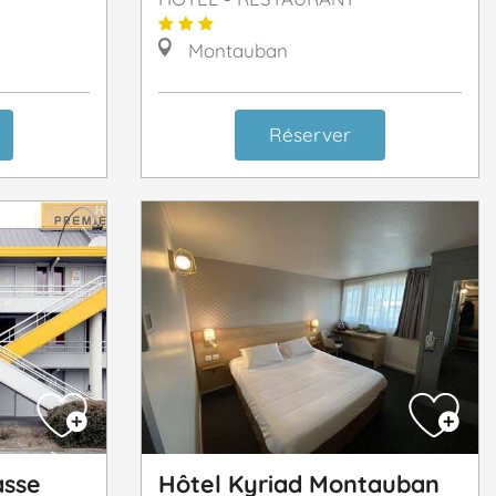
Montauban
Réserver
asse
Hôtel Kyriad Montauban