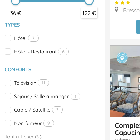
Bresso
36 €
122 €
TYPES
Hôtel
7
Hôtel - Restaurant
6
CONFORTS
Télévision
11
Séjour / Salle à manger
1
Câble / Satellite
3
Non fumeur
9
Comple
Capucin
Tout afficher (9)