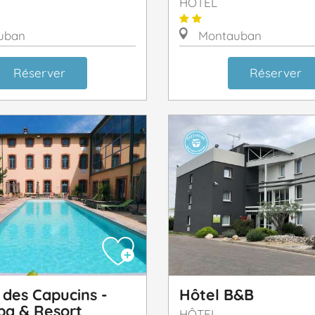
HÔTEL
uban
Montauban
Réserver
Réserver
des Capucins -
Hôtel B&B
pa & Resort
HÔTEL