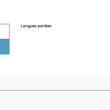
Langues parlées
Langues parlées