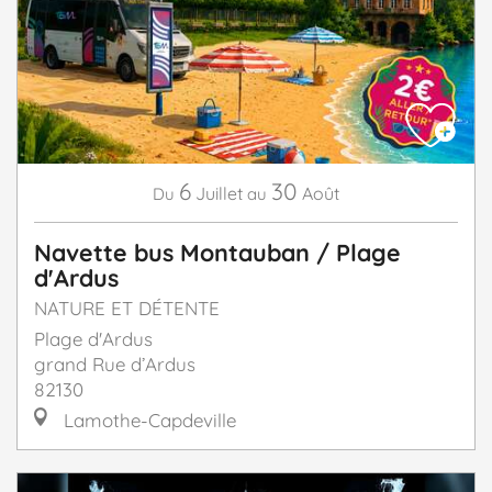
6
30
Juillet
Août
Du
au
Navette bus Montauban / Plage
d'Ardus
NATURE ET DÉTENTE
Plage d'Ardus
grand Rue d’Ardus
82130
Lamothe-Capdeville