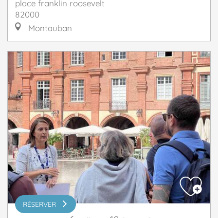
place franklin roosevelt
82000
Montauban
RÉSERVER