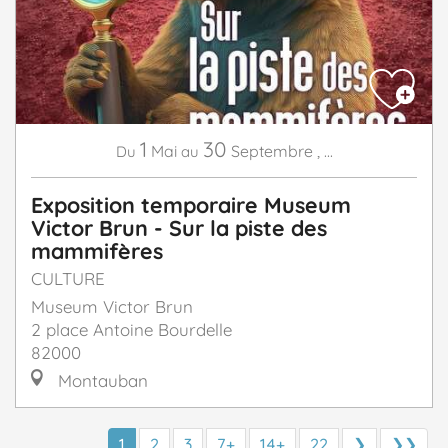
1
30
Mai
Septembre
,
...
Du
au
Exposition temporaire Museum
Victor Brun - Sur la piste des
mammifères
CULTURE
Museum Victor Brun
2 place Antoine Bourdelle
82000
Montauban
1
2
3
7+
14+
22
❯
❯❯