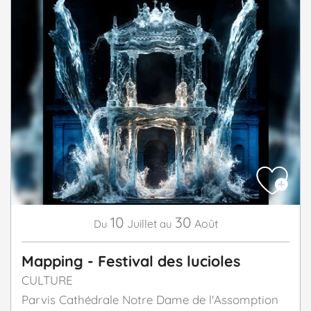
10
30
Juillet
Août
Du
au
Mapping - Festival des lucioles
CULTURE
Parvis Cathédrale Notre Dame de l'Assomption