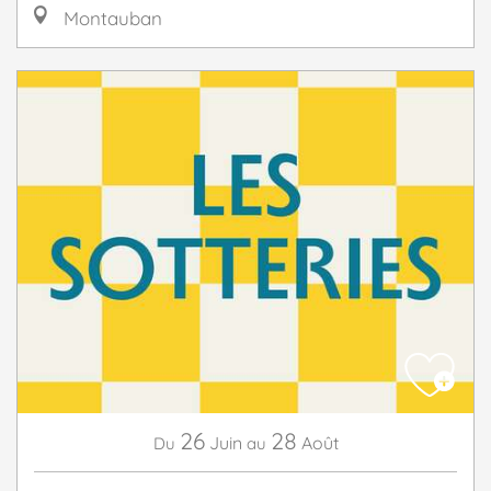
Montauban
26
28
Juin
Août
Du
au