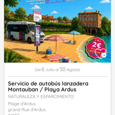
6
30
Julio
Agosto
Del
al
Servicio de autobús lanzadera
Montauban / Playa Ardus
NATURALEZA Y ESPARCIMIENTO
Plage d'Ardus
grand Rue d’Ardus