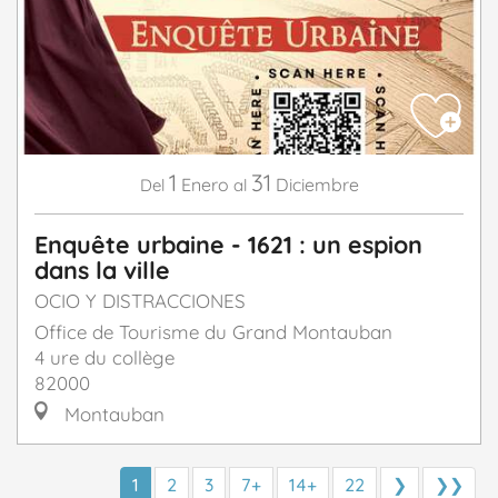
1
31
Enero
Diciembre
Del
al
Enquête urbaine - 1621 : un espion
dans la ville
OCIO Y DISTRACCIONES
Office de Tourisme du Grand Montauban
4 ure du collège
82000
Montauban
1
2
3
7+
14+
22
❯
❯❯