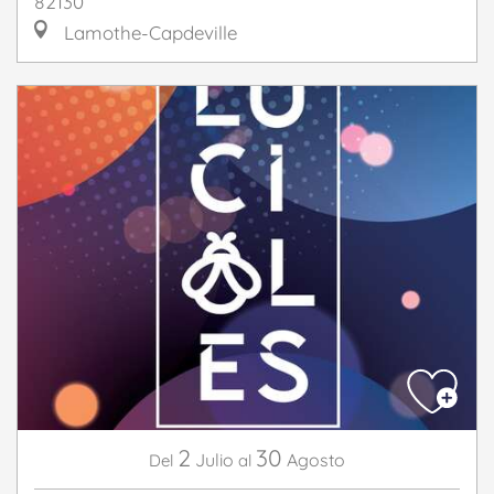
82130
Lamothe-Capdeville
2
30
Julio
Agosto
Del
al