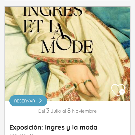
RESERVAR
3
8
Julio
Noviembre
Del
al
Exposición: Ingres y la moda