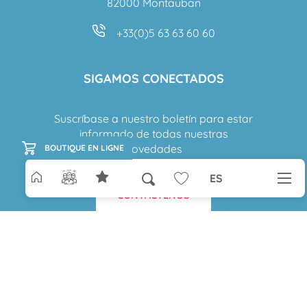
82000 Montauban
+33(0)5 63 63 60 60
SIGAMOS CONECTADOS
Suscríbase a nuestro boletín para estar
informado de todas nuestras
novedades
BOUTIQUE EN LIGNE
ES
Buscar
CONTÁCTENOS
Voir les favoris
Aller
au
contenu
principal