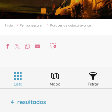
Inicio
Permanezca en
Parques de autocaravanas
Ajouter aux favoris
Lista
Mapa
Filtrar
4
resultados