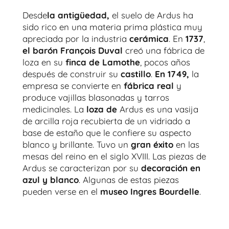
Desde
la antigüedad,
el suelo de Ardus ha
sido rico en una materia prima plástica muy
apreciada por la industria
cerámica
. En
1737
,
el barón François Duval
creó una fábrica de
loza en su
finca de Lamothe
, pocos años
después de construir su
castillo
.
En 1749,
la
empresa se convierte en
fábrica real
y
produce vajillas blasonadas y tarros
medicinales. La
loza de
Ardus es una vasija
de arcilla roja recubierta de un vidriado a
base de estaño que le confiere su aspecto
blanco y brillante. Tuvo un
gran éxito
en las
mesas del reino en el siglo XVIII. Las piezas de
Ardus se caracterizan por su
decoración en
azul y blanco
. Algunas de estas piezas
pueden verse en el
museo Ingres Bourdelle
.