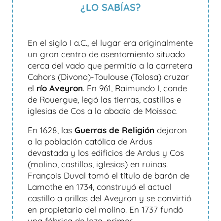
¿LO SABÍAS?
En el siglo I a.C., el lugar era originalmente
un gran centro de asentamiento situado
cerca del vado que permitía a la carretera
Cahors (Divona)-Toulouse (Tolosa) cruzar
el
río Aveyron
. En 961, Raimundo I, conde
de Rouergue, legó las tierras, castillos e
iglesias de Cos a la abadía de Moissac.
En 1628, las
Guerras de Religión
dejaron
a la población católica de Ardus
devastada y los edificios de Ardus y Cos
(molino, castillos, iglesias) en ruinas.
François Duval tomó el título de barón de
Lamothe en 1734, construyó el actual
castillo a orillas del Aveyron y se convirtió
en propietario del molino. En 1737 fundó
una fábrica de loza, primer