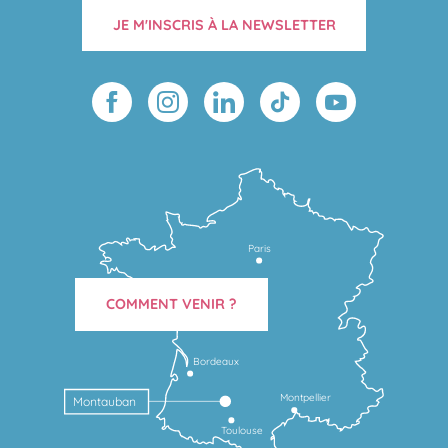
JE M'INSCRIS À LA NEWSLETTER
Paris
COMMENT VENIR ?
Bordeaux
Montpellier
Montauban
Toulouse