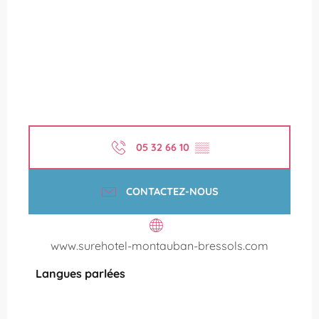
05 32 66 10
▒▒
CONTACTEZ-NOUS
www.surehotel-montauban-bressols.com
Langues parlées
Langues parlées