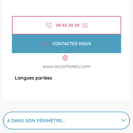
05 63 20 20
▒▒
CONTACTEZ-NOUS
www.accorhotels.com
Langues parlées
Langues parlées
A DANS SON PÉRIMÈTRE...