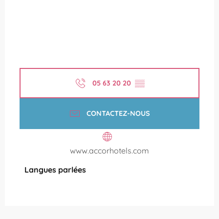
05 63 20 20
▒▒
CONTACTEZ-NOUS
www.accorhotels.com
Langues parlées
Langues parlées