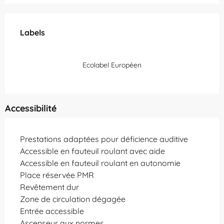
Offres de prestations
Labels
Labels
Ecolabel Européen
Accessibilité
Prestations adaptées pour déficience auditive
Accessible en fauteuil roulant avec aide
Accessible en fauteuil roulant en autonomie
Place réservée PMR
Revêtement dur
Zone de circulation dégagée
Entrée accessible
Ascenseur aux normes