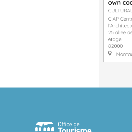
own coa
CULTURA
CIAP Centr
l'Architec
25 allée 
étage
82000
Monta