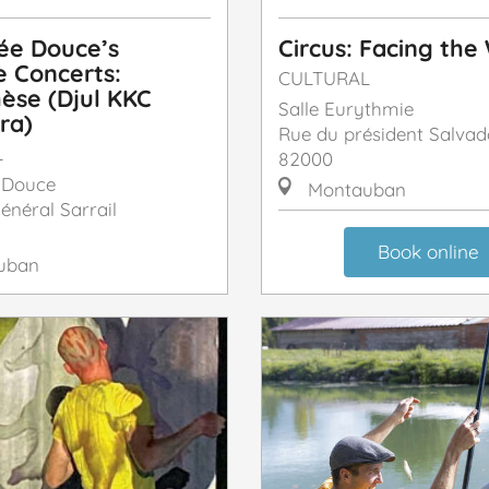
ée Douce’s
Circus: Facing the
e Concerts:
CULTURAL
èse (Djul KKC
Salle Eurythmie
ra)
Rue du président Salvad
L
82000
 Douce
Montauban
énéral Sarrail
Book online
uban