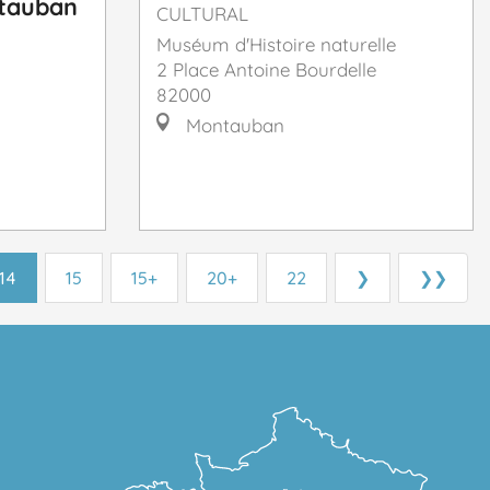
ntauban
CULTURAL
Muséum d'Histoire naturelle
2 Place Antoine Bourdelle
82000
Montauban
14
15
15+
20+
22
❯
❯❯