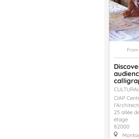
From
Discove
audienc
calligr
CULTURA
CIAP Centr
l'Architec
25 allée 
étage
82000
Monta