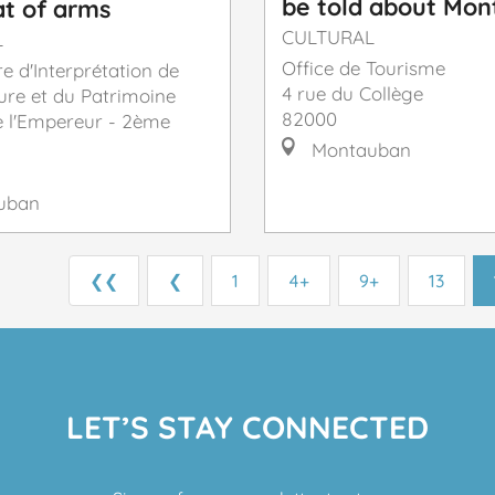
be told about Mo
t of arms
CULTURAL
L
Office de Tourisme
e d'Interprétation de
4 rue du Collège
ture et du Patrimoine
82000
de l'Empereur - 2ème
Montauban
uban
❮❮
❮
1
4+
9+
13
LET’S STAY CONNECTED