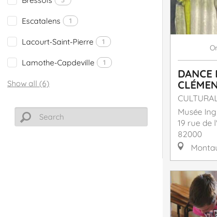
Escatalens
1
Lacourt-Saint-Pierre
1
O
Lamothe-Capdeville
1
DANCE 
CLÉMEN
Show all (6)
CULTURA
Musée Ing
19 rue de l
82000
Monta