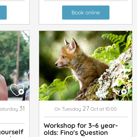
Book online
31
27
aturday
Tuesday
Oct
at 10:00
On
Workshop for 3–6 year-
yourself
olds: Fino's Question