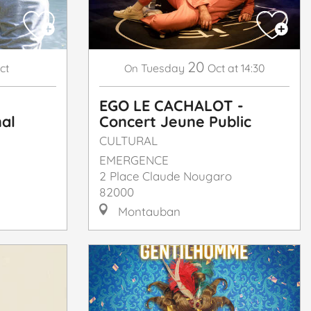
20
ct
Tuesday
Oct
at 14:30
On
EGO LE CACHALOT -
al
Concert Jeune Public
CULTURAL
EMERGENCE
2 Place Claude Nougaro
82000
Montauban