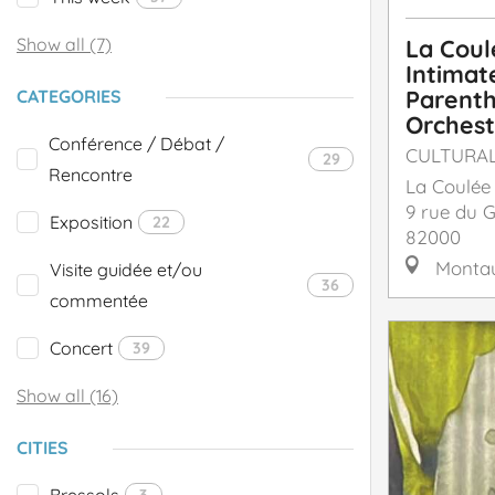
Show all (7)
La Coul
Intimat
Parenth
CATEGORIES
Orchest
Conférence / Débat /
CULTURA
29
Rencontre
La Coulée
9 rue du G
Exposition
22
82000
Monta
Visite guidée et/ou
36
commentée
Concert
39
Show all (16)
CITIES
Bressols
3