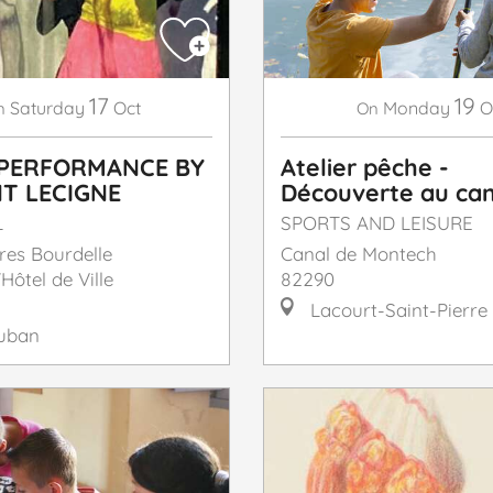
17
19
Saturday
Oct
Monday
O
n
On
PERFORMANCE BY
Atelier pêche -
T LECIGNE
Découverte au can
L
SPORTS AND LEISURE
res Bourdelle
Canal de Montech
'Hôtel de Ville
82290
Lacourt-Saint-Pierre
uban