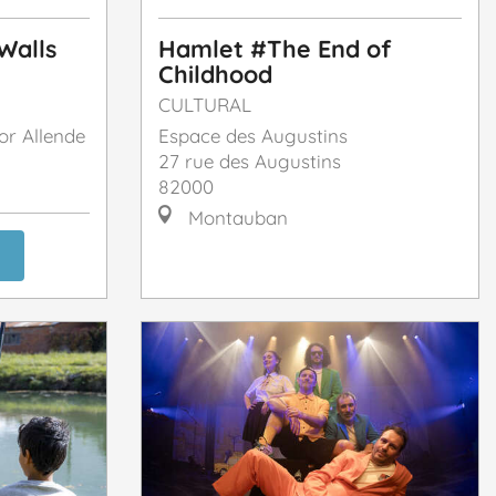
 Walls
Hamlet #The End of
Childhood
CULTURAL
or Allende
Espace des Augustins
27 rue des Augustins
82000
Montauban