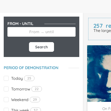
FROM - UNTIL
257
re
The large
Search
PERIOD OF DEMONSTRATION
Today
25
Tomorrow
22
Weekend
29
F
On
This week
37