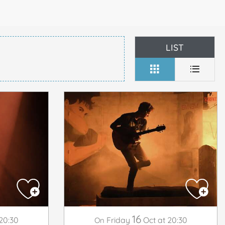
LIST
16
20:30
Friday
Oct
at 20:30
On