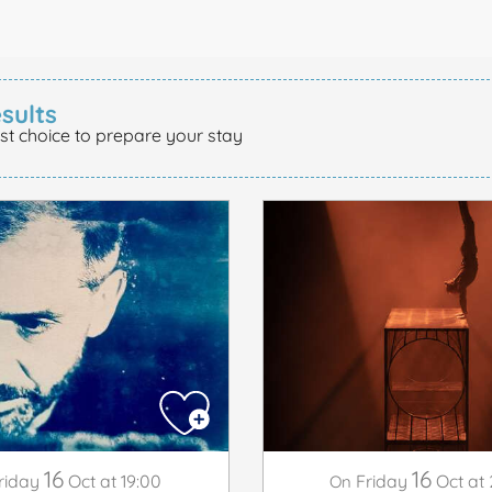
sults
st choice to prepare your stay
16
16
riday
Oct
at 19:00
Friday
Oct
at 
On