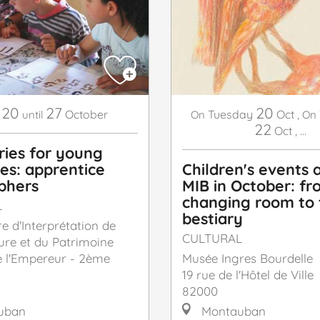
20
27
20
October
Tuesday
Oct
,
until
On
On
22
Oct
,
...
ries for young
es: apprentice
Children's events 
aphers
MIB in October: fr
changing room to 
L
bestiary
e d'Interprétation de
CULTURAL
ture et du Patrimoine
de l'Empereur - 2ème
Musée Ingres Bourdelle
19 rue de l'Hôtel de Ville
82000
uban
Montauban