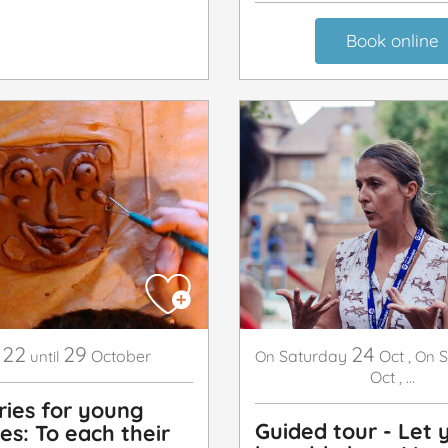
Book online
22
29
24
October
Saturday
Oct
,
S
until
On
On
Oct
,
...
ries for young
Guided tour - Let 
es: To each their