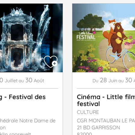
10
30
28
30
Juillet
Août
Juin
au
Du
au
 - Festival des
Cinéma - Little fil
festival
CULTURE
thédrale Notre Dame de
CGR MONTAUBAN LE PA
ion
21 BD GARRISSON
klin roosevelt
82000