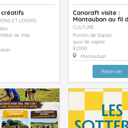
 créatifs
Canoraft visite :
Montauban au fil d
IONS ET LOISIRS
CULTURE
ëtis
'Hôtel de Ville
Ponton de Sapiac
quai de sapiac
82000
uban
Montauban
Réserver