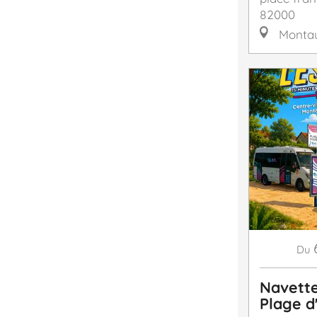
82000
Monta
Du
Navett
Plage d