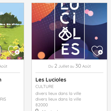
2
30
Août
Juillet
Août
Du
au
m
Les Lucioles
CULTURE
divers lieux dans la ville
RIS
divers lieux dans la ville
82000