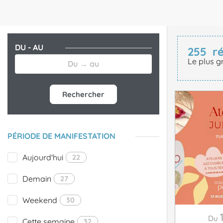
DU - AU
255
r
Le plus g
Rechercher
PÉRIODE DE MANIFESTATION
Aujourd'hui
22
Demain
27
Weekend
30
Du
Cette semaine
32