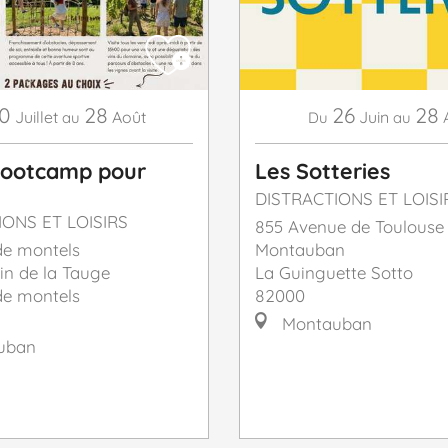
10
28
26
28
Juillet
Août
Juin
au
Du
au
bootcamp pour
Les Sotteries
DISTRACTIONS ET LOISI
IONS ET LOISIRS
855 Avenue de Toulouse
e montels
Montauban
in de la Tauge
La Guinguette Sotto
e montels
82000
Montauban
uban