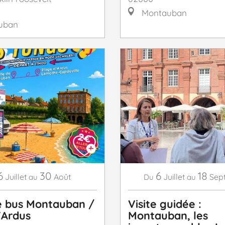
Montauban
uban
6
30
6
18
Juillet
Août
Juillet
Sep
au
Du
au
e bus Montauban /
Visite guidée :
'Ardus
Montauban, les