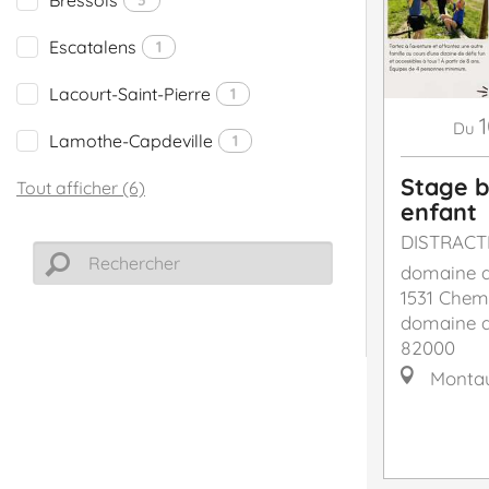
Escatalens
1
Lacourt-Saint-Pierre
1
Du
Lamothe-Capdeville
1
Stage 
Tout afficher (6)
enfant
DISTRACT
domaine d
1531 Chem
domaine d
82000
Monta