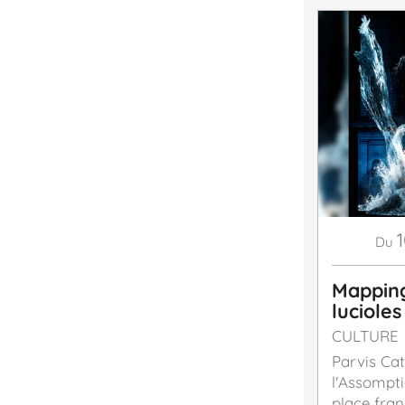
Du
Mapping
lucioles
CULTURE
Parvis Ca
l'Assompt
place fran