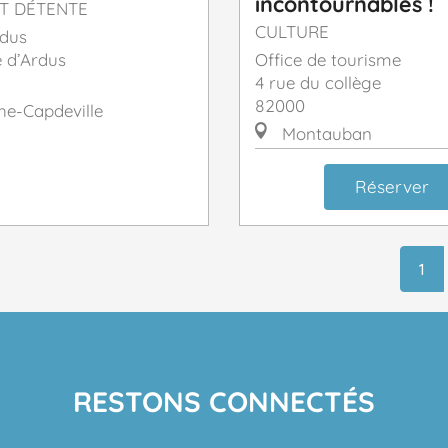
incontournables !
T DÉTENTE
CULTURE
rdus
 d’Ardus
Office de tourisme
4 rue du collège
82000
e-Capdeville
Montauban
Réserver
1
RESTONS CONNECTÉS