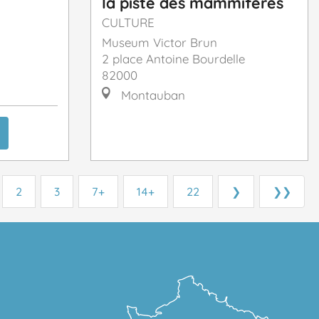
la piste des mammifères
CULTURE
Museum Victor Brun
2 place Antoine Bourdelle
82000
Montauban
2
3
7+
14+
22
❯
❯❯