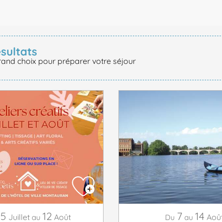
ésultats
rand choix pour préparer votre séjour
15
12
7
14
Juillet
Août
Aoû
au
Du
au