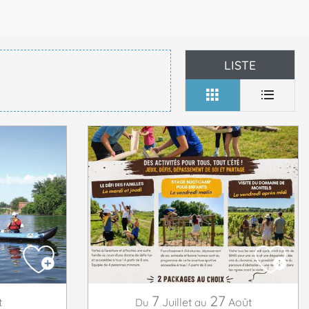
LISTE
7
27
t
Juillet
Août
Du
au