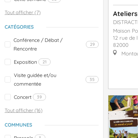
Tout afficher (7)
Ateliers
DISTRACT
CATÉGORIES
Maison Po
12 rue de l
Conférence / Débat /
29
82000
Rencontre
Monta
Exposition
21
Visite guidée et/ou
35
commentée
Concert
39
Tout afficher (16)
COMMUNES
Bressols
3