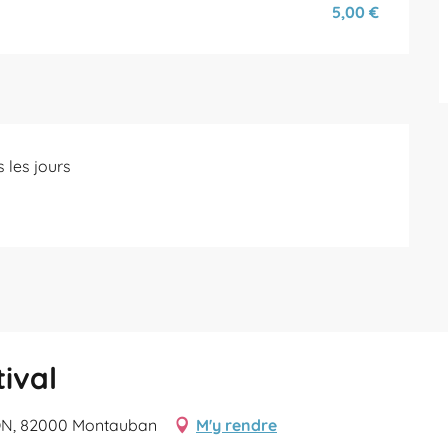
5,00 €
 les jours
tival
ON, 82000 Montauban
M'y rendre