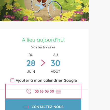
Ouverture et coordonnées
A lieu aujourd'hui
Voir les horaires
DU
AU
28
30
JUIN
AOÛT
Ajouter à mon calendrier Google
05 63 03 50
▒▒
CONTACTEZ-NOUS