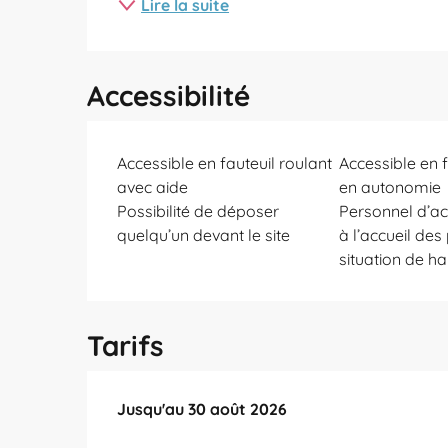
Lire la suite
Accessibilité
Accessible en fauteuil roulant
Accessible en f
avec aide
en autonomie
Possibilité de déposer
Personnel d’acc
quelqu’un devant le site
à l’accueil de
situation de h
Tarifs
Du
Jusqu'au
28 juin 2026
30 août 2026
au
30 août 2026