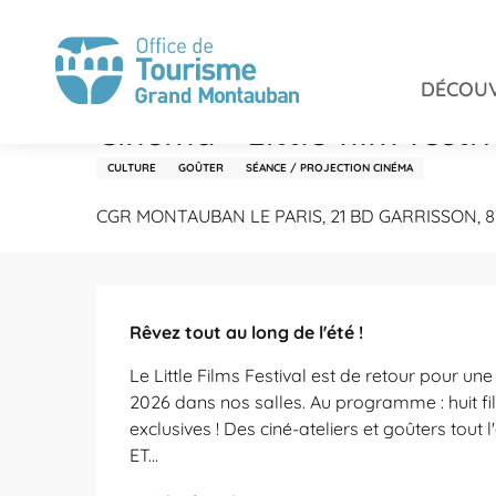
Aller
Accueil
Séjourner
Agenda
Cinéma - Little film fes
au
contenu
DÉCOUV
principal
28 juin > 30 août
Cinéma - Little film festi
CULTURE
GOÛTER
SÉANCE / PROJECTION CINÉMA
CGR MONTAUBAN LE PARIS, 21 BD GARRISSON, 
Description
Rêvez tout au long de l'été !
Le Little Films Festival est de retour pour une
2026 dans nos salles. Au programme : huit fi
exclusives ! Des ciné-ateliers et goûters tout 
ET...