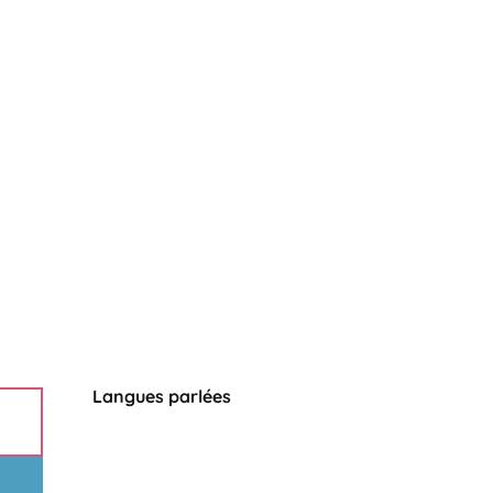
Langues parlées
Langues parlées