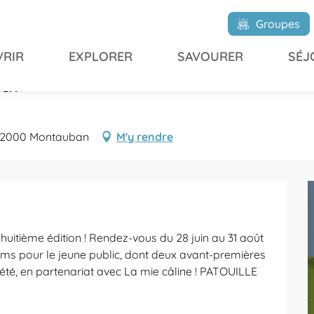
tival
Groupes
RIR
EXPLORER
SAVOURER
SÉJ
val
82000 Montauban
M'y rendre
 huitième édition ! Rendez-vous du 28 juin au 31 août 
lms pour le jeune public, dont deux avant-premières 
l'été, en partenariat avec La mie câline ! PATOUILLE 