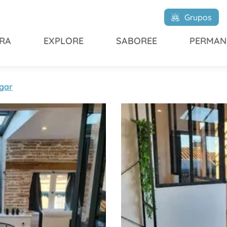
asas rurales
L'Atelier des rêves
Grupos
RA
EXPLORE
SABOREE
PERMAN
gar