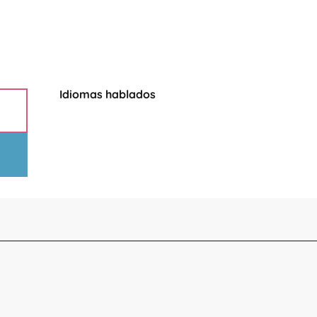
Idiomas hablados
Idiomas hablados