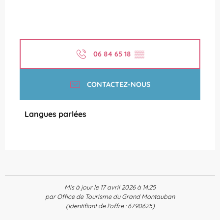
06 84 65 18
▒▒
CONTACTEZ-NOUS
Langues parlées
Langues parlées
Mis à jour le 17 avril 2026 à 14:25
par Office de Tourisme du Grand Montauban
(Identifiant de l'offre :
6790625
)