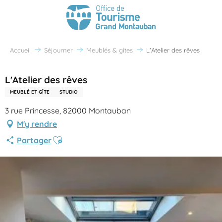
Accueil
Séjourner
Meublés & gîtes
L'Atelier des rêves
L'Atelier des rêves
MEUBLÉ ET GÎTE
STUDIO
3 rue Princesse, 82000 Montauban
M'y rendre
Ajouter aux favoris
Partager