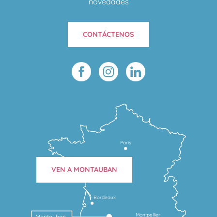
novedades
CONTÁCTENOS
Paris
VEN A MONTAUBAN
Bordeaux
Montpellier
Montauban