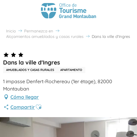
Inicio
Permanezca en
Alojamientos amueblados y casas rurales
Dans la ville d'Ingres
Dans la ville d'Ingres
AMUEBLADOS Y CASAS RURALES
APARTAMENTO
1 impasse Denfert-Rochereau (1er étage), 82000
Montauban
Cómo llegar
Ajouter aux favoris
Compartir