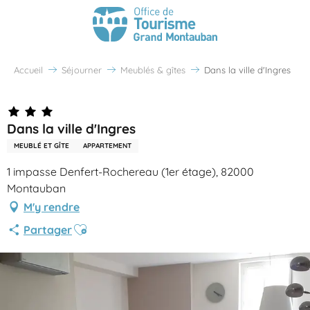
Accueil
Séjourner
Meublés & gîtes
Dans la ville d'Ingres
Dans la ville d'Ingres
MEUBLÉ ET GÎTE
APPARTEMENT
1 impasse Denfert-Rochereau (1er étage), 82000
Montauban
M'y rendre
Ajouter aux favoris
Partager