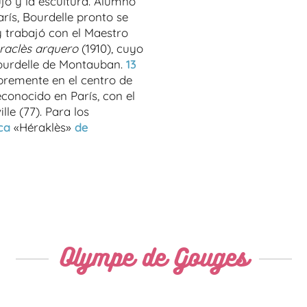
jo y la escultura. Alumno
arís, Bourdelle pronto se
 y trabajó con el Maestro
raclès arquero
(1910), cuyo
Bourdelle de Montauban.
13
bremente en el centro de
econocido en París, con el
lle (77). Para los
ca
«Héraklès»
de
Olympe de Gouges