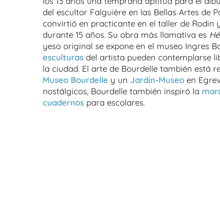
los 13 años una temprana aptitud para el dibu
del escultor Falguière en las Bellas Artes de P
convirtió en practicante en el taller de Rodin
durante 15 años. Su obra más llamativa es
Hé
yeso original se expone en el museo Ingres 
esculturas
del artista pueden contemplarse li
la ciudad. El arte de Bourdelle también está r
Museo Bourdelle
y un
Jardín-Museo
en Egrevi
nostálgicos, Bourdelle también inspiró la
mar
cuadernos
para escolares.