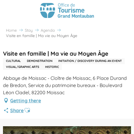
Home
Stay
Agenda
Visite en famille | Ma vie au Moyen Âge
Visite en famille | Ma vie au Moyen Âge
CULTURAL
DEMONSTRATION
INITIATION / DISCOVERY DURING AN EVENT
VISUAL/GRAPHIC ARTS
HISTORIC
Abbaye de Moissac - Cloître de Moissac, 6 Place Durand
de Bredon, Service du patrimoine bureaux - Boulevard
Léon Cladel, 82200 Moissac
Getting there
Ajouter aux favoris
Share