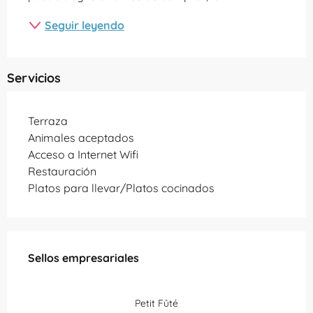
Seguir leyendo
Servicios
Terraza
Animales aceptados
Acceso a Internet Wifi
Restauración
Platos para llevar/Platos cocinados
Oferta de prestaciones
Sellos empresariales
Sellos empresariales
Petit Fûté