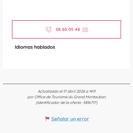
06 60 05 48
▒▒
Idiomas hablados
Idiomas hablados
Actualizado el 17 abril 2026 a 14:11
por Office de Tourisme du Grand Montauban
(Identificador de la oferta :
5816717
)
Señalar un error