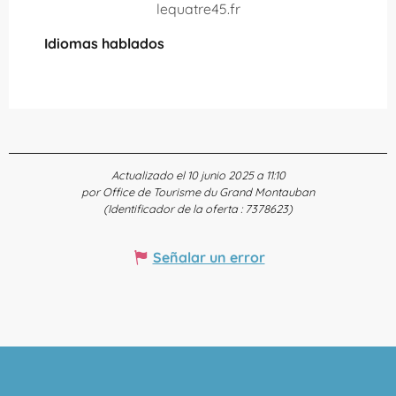
lequatre45.fr
Idiomas hablados
Idiomas hablados
Actualizado el 10 junio 2025 a 11:10
por Office de Tourisme du Grand Montauban
(Identificador de la oferta :
7378623
)
Señalar un error