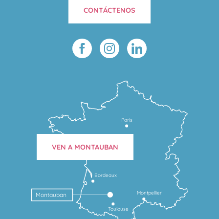
CONTÁCTENOS
Paris
VEN A MONTAUBAN
Bordeaux
Montpellier
Montauban
Toulouse