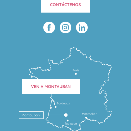
CONTÁCTENOS
Paris
VEN A MONTAUBAN
Bordeaux
Montpellier
Montauban
Toulouse