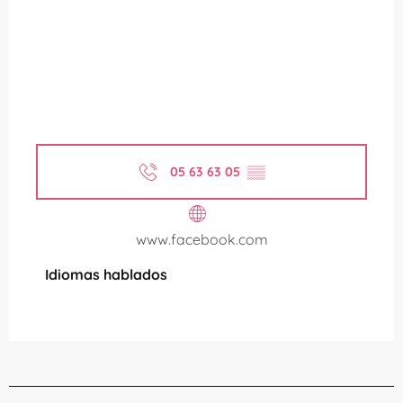
05 63 63 05
▒▒
www.facebook.com
Idiomas hablados
Idiomas hablados