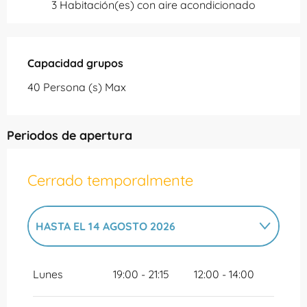
3 Habitación(es) con aire acondicionado
Capacidad grupos
Capacidad grupos
40 Persona (s) Max
Periodos de apertura
Cerrado temporalmente
HASTA EL
14 AGOSTO 2026
DEL
1 ENERO 2026
AL
24 MAYO 2026
Lunes
19:00 - 21:15
12:00 - 14:00