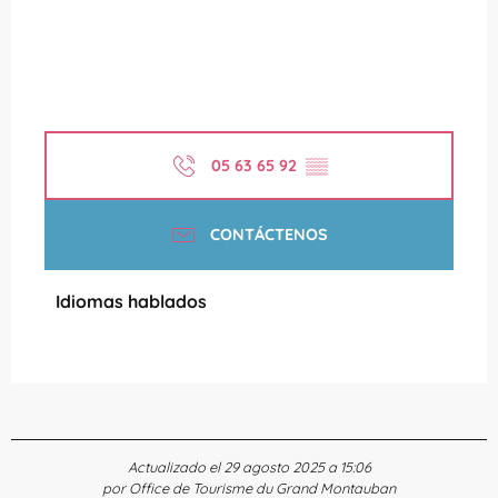
05 63 65 92
▒▒
CONTÁCTENOS
Idiomas hablados
Idiomas hablados
Actualizado el 29 agosto 2025 a 15:06
por Office de Tourisme du Grand Montauban