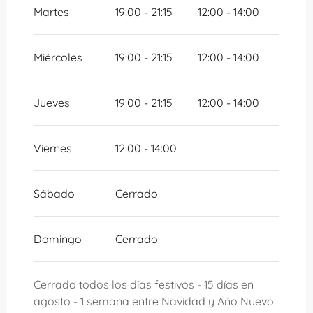
DEL
26 MAYO 2026
AL
13 JULIO 2026
Martes
19:00 - 21:15
12:00 - 14:00
DEL
16 AGOSTO 2026
AL
31 OCTUBRE
2026
Miércoles
19:00 - 21:15
12:00 - 14:00
DEL
2 NOVIEMBRE 2026
AL
10
NOVIEMBRE 2026
Jueves
19:00 - 21:15
12:00 - 14:00
DEL
12 NOVIEMBRE 2026
AL
24
DICIEMBRE 2026
Viernes
12:00 - 14:00
DEL
26 DICIEMBRE 2026
AL
31
DICIEMBRE 2026
Sábado
Cerrado
Domingo
Cerrado
Cerrado todos los días festivos - 15 días en
agosto - 1 semana entre Navidad y Año Nuevo