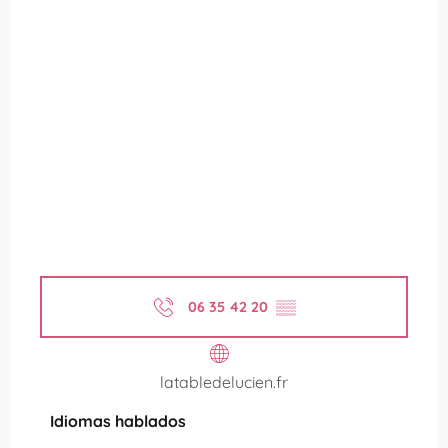
06 35 42 20
▒▒
latabledelucien.fr
Idiomas hablados
Idiomas hablados