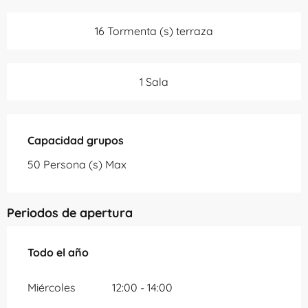
16 Tormenta (s) terraza
1 Sala
Capacidad grupos
Capacidad grupos
50 Persona (s) Max
Periodos de apertura
Todo el año
Todo el año
Miércoles
12:00 - 14:00