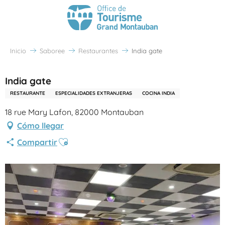
Inicio
Saboree
Restaurantes
India gate
India gate
RESTAURANTE
ESPECIALIDADES EXTRANJERAS
COCINA INDIA
18 rue Mary Lafon, 82000 Montauban
Cómo llegar
Ajouter aux favoris
Compartir