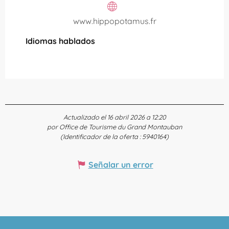
www.hippopotamus.fr
Idiomas hablados
Idiomas hablados
Actualizado el 16 abril 2026 a 12:20
por Office de Tourisme du Grand Montauban
(Identificador de la oferta :
5940164
)
Señalar un error