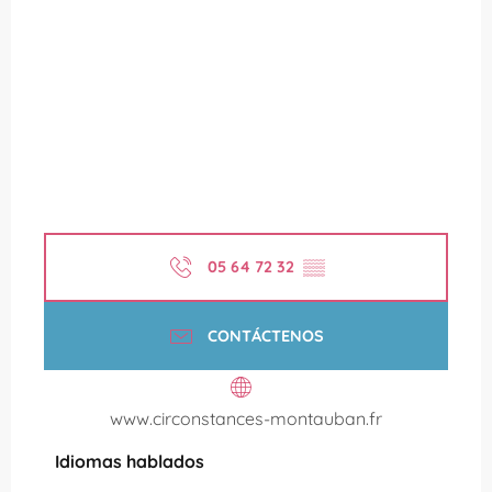
05 64 72 32
▒▒
CONTÁCTENOS
www.circonstances-montauban.fr
Idiomas hablados
Idiomas hablados