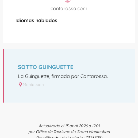
cantarossa.com
Idiomas hablados
Idiomas hablados
SOTTO GUINGUETTE
La Guinguette, firmada por Cantarossa.
Montauban
Actualizado el 13 abril 2026 a 12:01
por Office de Tourisme du Grand Montauban
(Identificador de la oferta :
7378705
)