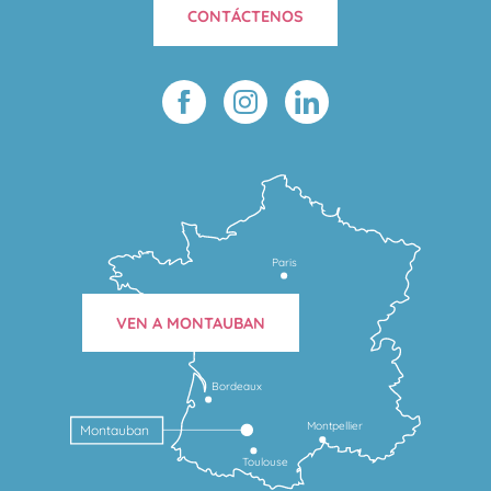
CONTÁCTENOS
Paris
VEN A MONTAUBAN
Bordeaux
Montpellier
Montauban
Toulouse