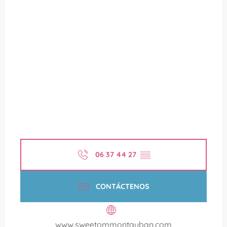
06 37 44 27
▒▒
CONTÁCTENOS
www.sweetommontauban.com