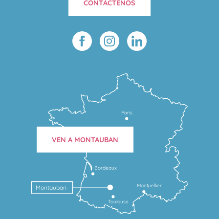
CONTÁCTENOS
Paris
VEN A MONTAUBAN
Bordeaux
Montpellier
Montauban
Toulouse