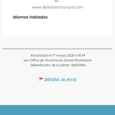
www.deliceslamarque.com
Idiomas hablados
Idiomas hablados
Actualizado el 17 marzo 2026 a 16:34
por Office de Tourisme du Grand Montauban
(Identificador de la oferta :
6853084
)
Señalar un error