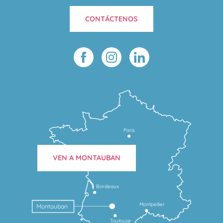
CONTÁCTENOS
Paris
VEN A MONTAUBAN
Bordeaux
Montpellier
Montauban
Toulouse