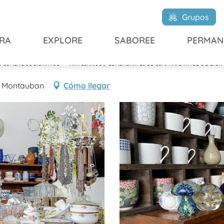
iosités chinées
Grupos
RA
EXPLORE
SABOREE
PERMAN
 COMERCIOS DISTINTOS
ANTICUARIOS / COMERCIANTES DE COMPRAVENTA DE OCASIÓN
000 Montauban
Cómo llegar