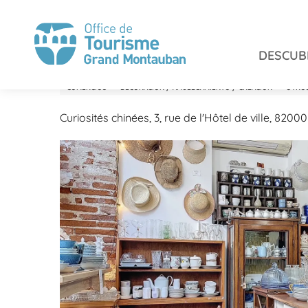
Aller
Inicio
Permanezca en
Comercios y servicios
Cur
au
contenu
DESCUB
principal
Curiosités chinées
COMERCIOS
DECORACIÓN / AMUEBLAMIENTO / CREACIÓN
OTROS
Curiosités chinées, 3, rue de l'Hôtel de ville, 82