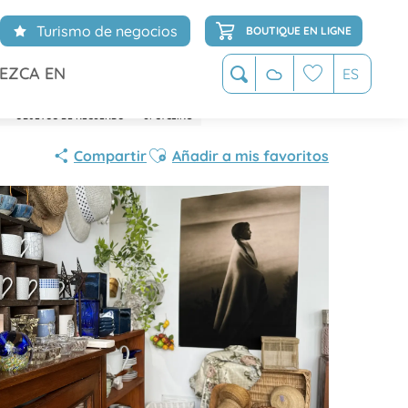
Turismo de negocios
BOUTIQUE EN LIGNE
EZCA EN
ES
Buscar
Voir les favoris
OBJETOS DE RECUERDO
UPCYCLING
Ajouter aux favoris
Compartir
Añadir a mis favoritos