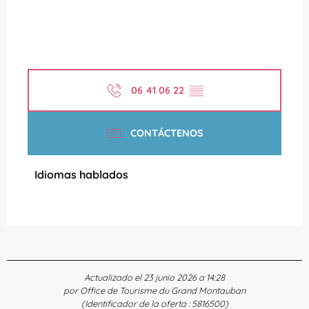
06 41 06 22
▒▒
CONTÁCTENOS
Idiomas hablados
Idiomas hablados
Actualizado el 23 junio 2026 a 14:28
por Office de Tourisme du Grand Montauban
(Identificador de la oferta :
5816500
)