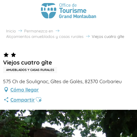
Inicio
Permanezca en
Alojamientos amueblados y casas rurales
Viejos cuatro gîte
Viejos cuatro gîte
AMUEBLADOS Y CASAS RURALES
575 Ch de Soulignac, Gîtes de Galès, 82370 Corbarieu
Cómo llegar
Ajouter aux favoris
Compartir