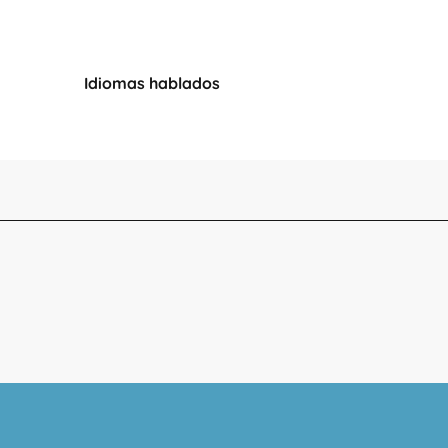
Idiomas hablados
Idiomas hablados