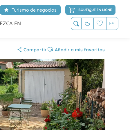
Turismo de negocios
BOUTIQUE EN LIGNE
EZCA EN
ES
Buscar
Voir les favoris
Ajouter aux favoris
Compartir
Añadir a mis favoritos