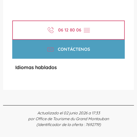
06 12 80 06
▒▒
CONTÁCTENOS
Idiomas hablados
Idiomas hablados
Actualizado el 02 junio 2026 a 17:33
por Office de Tourisme du Grand Montauban
(Identificador de la oferta :
7692719
)