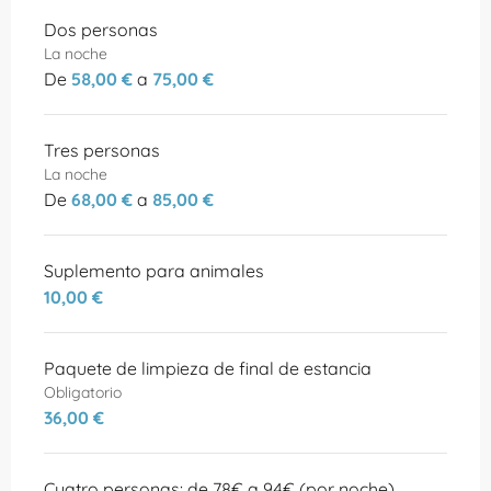
Tarifas 2026
Dos personas
La noche
De
58,00 €
a
75,00 €
Tres personas
La noche
De
68,00 €
a
85,00 €
Suplemento para animales
10,00 €
Paquete de limpieza de final de estancia
Obligatorio
36,00 €
Cuatro personas: de 78€ a 94€ (por noche)