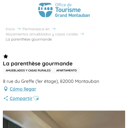
Inicio
Permanezca en
Alojamientos amueblados y casas rurales
La parenthèse gourmande
La parenthèse gourmande
AMUEBLADOS Y CASAS RURALES
APARTAMENTO
8 rue du Greffe (1er étage), 82000 Montauban
Cómo llegar
Ajouter aux favoris
Compartir