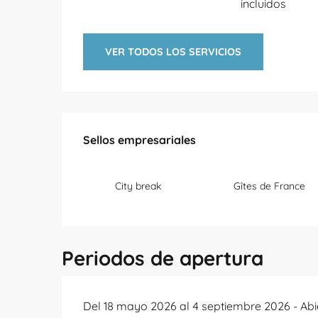
incluidos
VER TODOS LOS SERVICIOS
Oferta de prestacion
Sellos empresariales
Sellos empresariales
City break
Gîtes de France
Periodos de apertura
Del 18 mayo 2026 al 4 septiembre 2026 - Abi