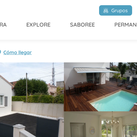
asas rurales
Casa de Jeanne
Grupos
RA
EXPLORE
SABOREE
PERMAN
Cómo llegar