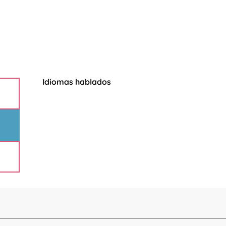
Idiomas hablados
Idiomas hablados