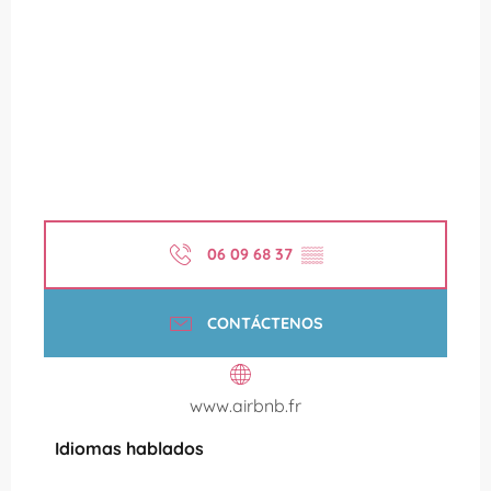
06 09 68 37
▒▒
CONTÁCTENOS
www.airbnb.fr
Idiomas hablados
Idiomas hablados