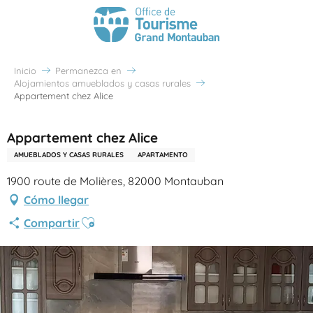
Inicio
Permanezca en
Alojamientos amueblados y casas rurales
Appartement chez Alice
Appartement chez Alice
AMUEBLADOS Y CASAS RURALES
APARTAMENTO
1900 route de Molières, 82000 Montauban
Cómo llegar
Ajouter aux favoris
Compartir