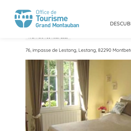
Aller
Inicio
Permanezca en
Alojamiento y desayuno
au
contenu
DESCUB
principal
Chambres d'hôtes de Le
HABITACIÓN DE HUÉSPEDES
76, impasse de Lestang, Lestang, 82290 Montbe