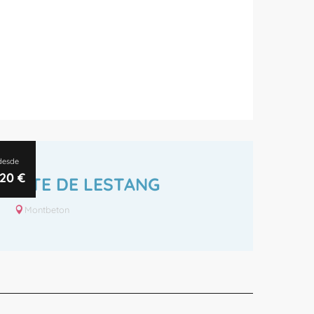
desde
20
€
GÎTE DE LESTANG
Montbeton