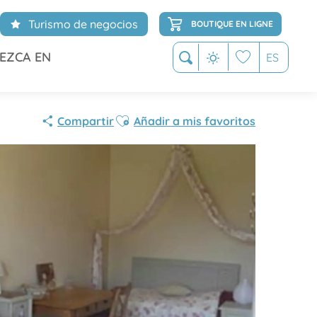
Turismo de negocios
BOUTIQUE EN LIGNE
EZCA EN
ES
Buscar
Voir les favoris
Ajouter aux favoris
Compartir
Añadir a mis favoritos