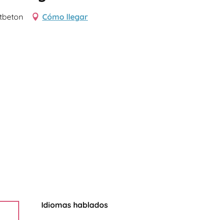
tbeton
Cómo llegar
Idiomas hablados
Idiomas hablados