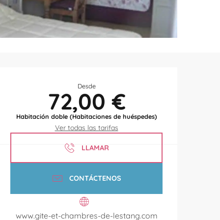
Horarios y datos de contac
Desde
72,00 €
Habitación doble (Habitaciones de huéspedes)
Ver todas las tarifas
LLAMAR
CONTÁCTENOS
www.gite-et-chambres-de-lestang.com