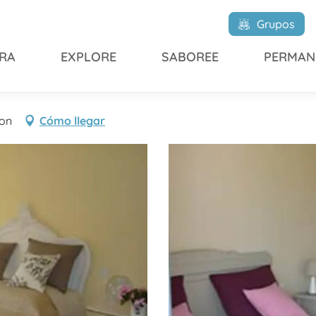
Chambres d'hôtes de Lestang
Grupos
RA
EXPLORE
SABOREE
PERMAN
stang
ton
Cómo llegar