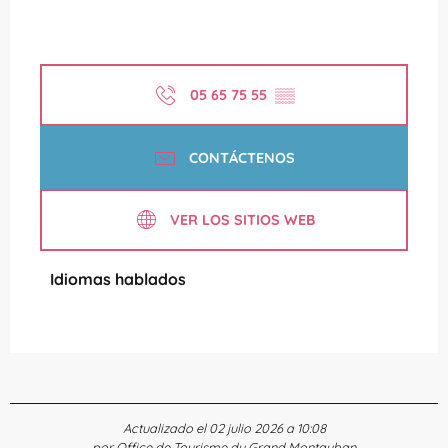
05 65 75 55
▒▒
CONTÁCTENOS
VER LOS SITIOS WEB
Idiomas hablados
Idiomas hablados
Actualizado el 02 julio 2026 a 10:08
por Office de Tourisme du Grand Montauban