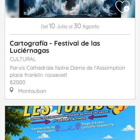
10
30
Julio
Agosto
Del
al
Cartografía - Festival de las
Luciérnagas
CULTURAL
Parvis Cathédrale Notre Dame de l'Assomption
place franklin roosevelt
82000
Montauban