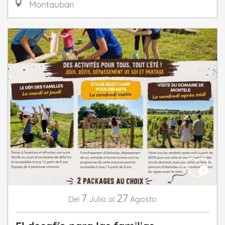
Montauban
7
27
Julio
Agosto
Del
al