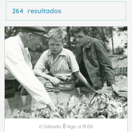
264
resultados
8
Sábado
Ago.
a 15:00
El