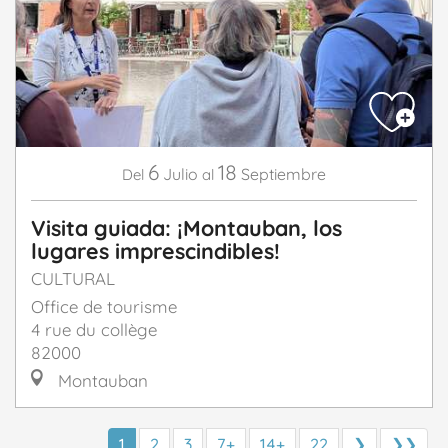
6
18
Julio
Septiembre
Del
al
Visita guiada: ¡Montauban, los
lugares imprescindibles!
CULTURAL
Office de tourisme
4 rue du collège
82000
Montauban
1
2
3
7+
14+
22
❯
❯❯