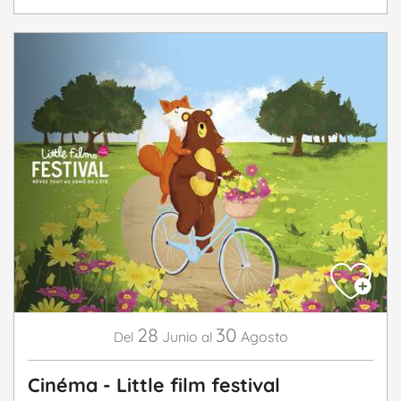
28
30
Junio
Agosto
Del
al
Cinéma - Little film festival