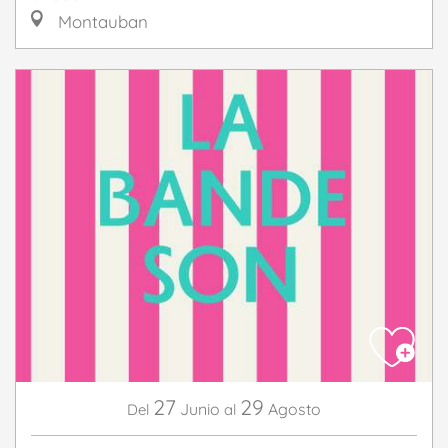
Montauban
27
29
Junio
Agosto
Del
al