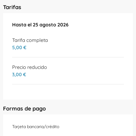
Tarifas
Desde
Hasta el
14 julio 2026
25 agosto 2026
hasta
25 agosto 2026
Tarifa completa
5,00 €
Precio reducido
3,00 €
Formas de pago
Tarjeta bancaria/crédito