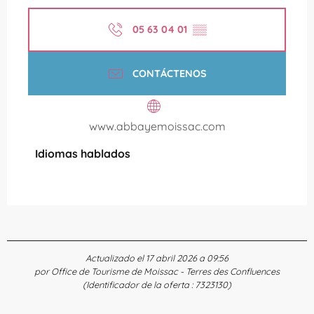
05 63 04 01
▒▒
CONTÁCTENOS
www.abbayemoissac.com
Idiomas hablados
Idiomas hablados
Actualizado el 17 abril 2026 a 09:56
por Office de Tourisme de Moissac - Terres des Confluences
(Identificador de la oferta :
7323130
)