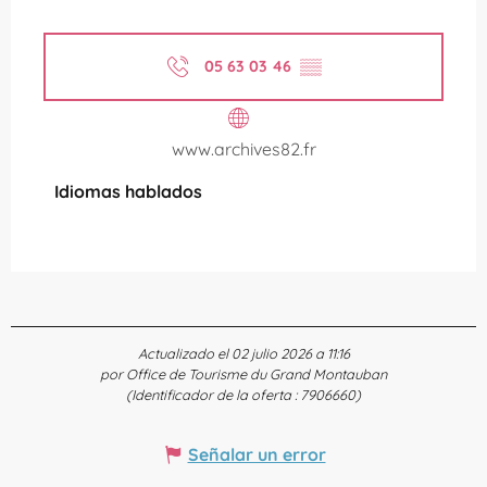
05 63 03 46
▒▒
www.archives82.fr
Idiomas hablados
Idiomas hablados
Actualizado el 02 julio 2026 a 11:16
por Office de Tourisme du Grand Montauban
(Identificador de la oferta :
7906660
)
Señalar un error