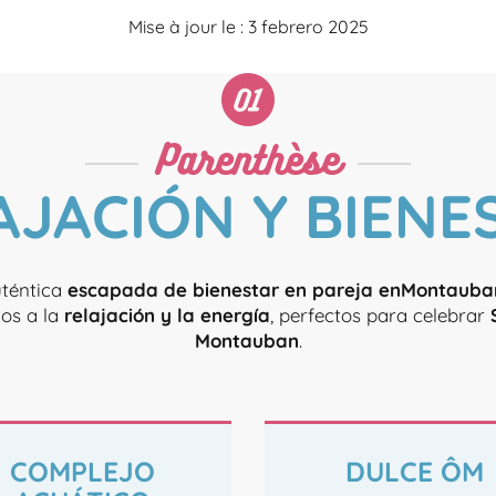
Mise à jour le : 3 febrero 2025
Parenthèse
AJACIÓN Y BIENE
uténtica
escapada de bienestar en pareja en
Montauba
os a la
relajación y la energía
, perfectos para celebrar
Montauban
.
COMPLEJO
DULCE ÔM