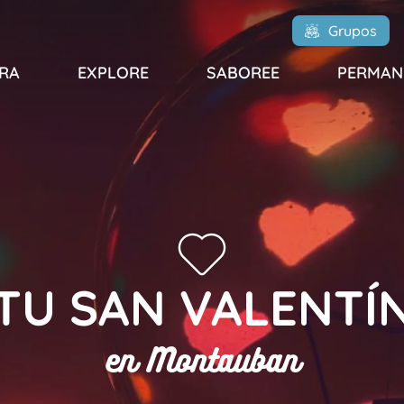
Grupos
RA
EXPLORE
SABOREE
PERMAN
TU SAN VALENTÍ
en Montauban