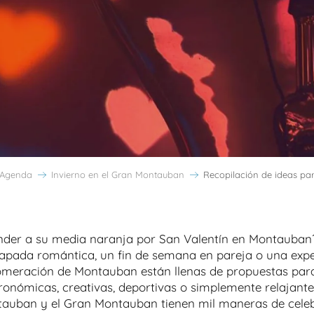
Agenda
Invierno en el Gran Montauban
Recopilación de ideas pa
nder a su media naranja por San Valentín en Montauban?
apada romántica, un fin de semana en pareja o una exper
omeración de Montauban están llenas de propuestas pa
ronómicas, creativas, deportivas o simplemente relajante
tauban y el Gran Montauban tienen mil maneras de celeb