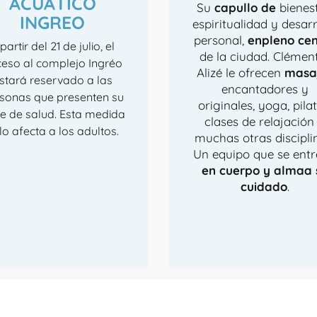
ACUÁTICO
Su
capullo de
bienest
INGREO
espiritualidad y desarr
personal,
en
pleno cen
partir del 21 de julio, el
de la ciudad. Clémen
eso al complejo Ingréo
Alizé le ofrecen
masa
stará reservado a las
encantadores y
sonas que presenten su
originales, yoga, pilat
e de salud. Esta medida
clases de relajación
lo afecta a los adultos.
muchas otras discipli
Un equipo que se ent
en cuerpo y alma
a 
cuidado
.