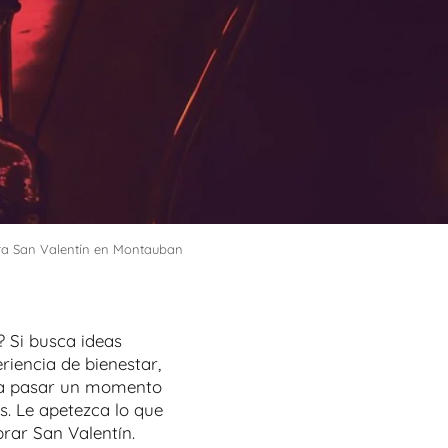
ra San Valentín en Montauban
 Si busca ideas
iencia de bienestar,
ra pasar un momento
s. Le apetezca lo que
rar San Valentín.