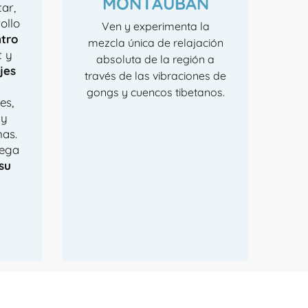
MONTAUBAN
ar,
ollo
Ven y experimenta la
tro
mezcla única de relajación
t y
absoluta de la región a
jes
través de las vibraciones de
gongs y cuencos tibetanos.
es,
 y
nas.
rega
su