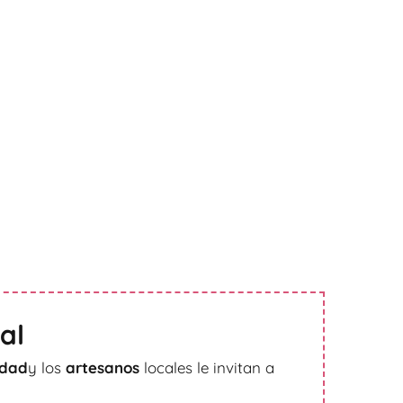
al
udad
y los
artesanos
locales le invitan a