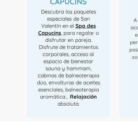
CAPUCINS
Descubra los paquetes
especiales de San
A 
Valentín en el
Spa des
acc
Capucins
, para regalar o
e
disfrutar en pareja.
per
Disfrute de tratamientos
pas
corporales, acceso al
so
espacio de bienestar
sauna y hammam,
cabinas de balneoterapia
dúo, envolturas de aceites
esenciales, balneoterapia
aromática…
Relajación
absoluta.