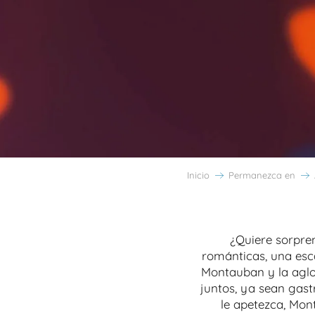
Inicio
Permanezca en
¿Quiere sorpre
románticas, una esc
Montauban y la agl
juntos, ya sean gast
le apetezca, Mon