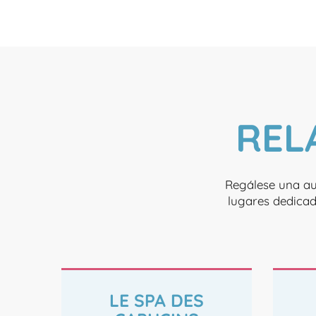
REL
Regálese una a
lugares dedicad
LE SPA DES