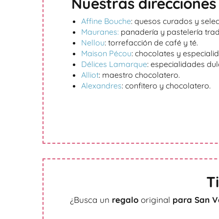
Nuestras direcciones 
Affine Bouche
: quesos curados y selec
Mauranes:
panadería y pastelería trad
Nellou
: torrefacción de café y té.
Maison Pécou
: chocolates y especial
Délices Lamarque
: especialidades du
Alliot
: maestro chocolatero.
Alexandres
: confitero y chocolatero.
T
¿Busca un
regalo
original
para San V