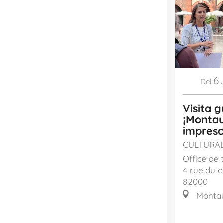
6
Del
Visita g
¡Montau
impresc
CULTURA
Office de
4 rue du c
82000
Monta