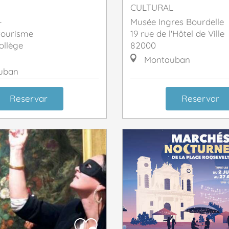
CULTURAL
L
Musée Ingres Bourdelle
 tourisme
19 rue de l'Hôtel de Ville
ollège
82000
Montauban
uban
Reservar
Reservar