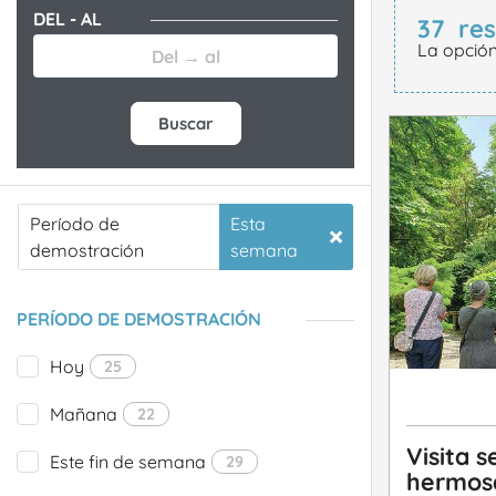
DEL - AL
37
re
La opció
Buscar
Período de
Esta
demostración
semana
PERÍODO DE DEMOSTRACIÓN
Hoy
25
Mañana
22
Visita s
Este fin de semana
29
hermos