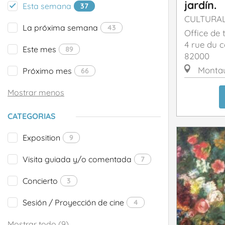
jardín.
Esta semana
37
CULTURA
La próxima semana
43
Office de
4 rue du c
Este mes
89
82000
Monta
Próximo mes
66
Mostrar menos
CATEGORIAS
Exposition
9
Visita guiada y/o comentada
7
Concierto
3
Sesión / Proyección de cine
4
Mostrar todo (9)