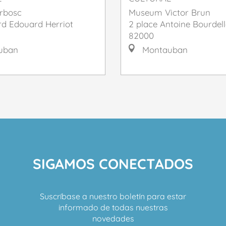
rbosc
Museum Victor Brun
rd Edouard Herriot
2 place Antoine Bourdell
82000
uban
Montauban
SIGAMOS CONECTADOS
Suscríbase a nuestro boletín para estar
informado de todas nuestras
novedades