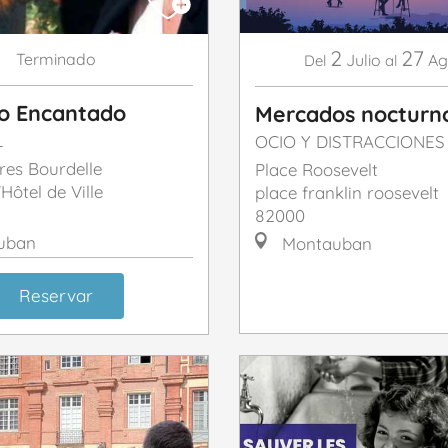
2
27
Terminado
Julio
Ag
Del
al
o Encantado
Mercados nocturn
L
OCIO Y DISTRACCIONES
res Bourdelle
Place Roosevelt
'Hôtel de Ville
place franklin roosevelt
82000
uban
Montauban
Reservar