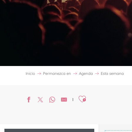
Inicio
Permanezca en
Agenda
Esta semana
Ajouter aux favoris