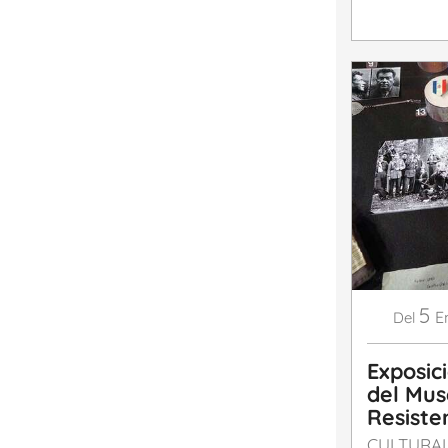
5
E
Del
Exposic
del Mus
Resiste
CULTURA