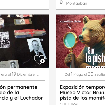
Montauban
19
1
30
nero
Diciembre
,
...
Mayo
Septi
al
Del
al
ión permanente
Exposición tempora
eo de la
Museo Victor Brun:
ncia y el Luchador
pista de los mamíf
L
CULTURAL