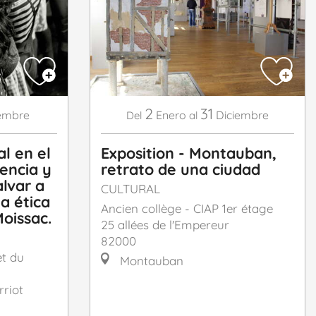
2
31
embre
Enero
Diciembre
Del
al
l en el
Exposition - Montauban,
encia y
retrato de una ciudad
lvar a
CULTURAL
na ética
Ancien collège - CIAP 1er étage
Moissac.
25 allées de l'Empereur
82000
et du
Montauban
riot