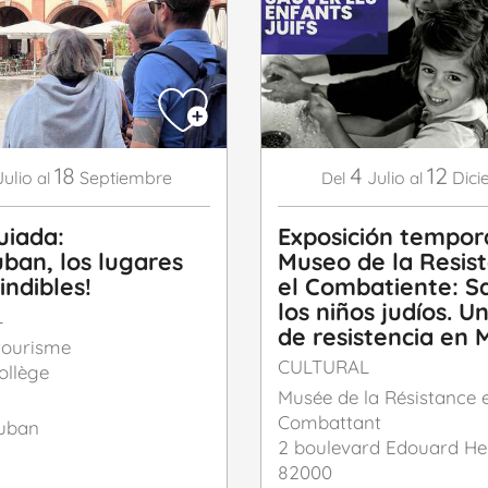
18
4
12
Julio
Septiembre
Julio
Dici
al
Del
al
uiada:
Exposición tempora
ban, los lugares
Museo de la Resist
indibles!
el Combatiente: Sa
los niños judíos. U
L
de resistencia en 
 tourisme
CULTURAL
ollège
Musée de la Résistance 
Combattant
uban
2 boulevard Edouard Her
82000