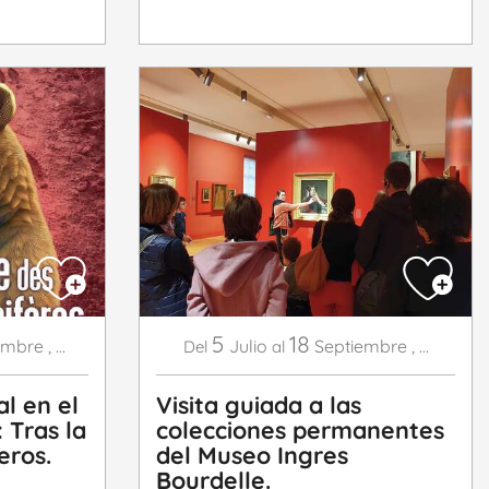
5
18
embre
,
...
Julio
Septiembre
,
...
Del
al
l en el
Visita guiada a las
 Tras la
colecciones permanentes
eros.
del Museo Ingres
Bourdelle.