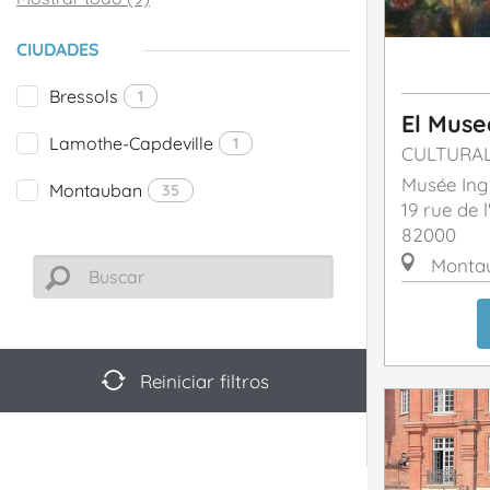
CIUDADES
Bressols
1
El Muse
Lamothe-Capdeville
1
CULTURA
Musée Ing
Montauban
35
19 rue de l
82000
Monta
Reiniciar filtros