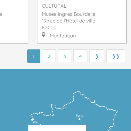
CULTURAL
e
Musée Ingres Bourdelle
19 rue de l'Hôtel de ville
82000
Montauban
1
2
3
4
❯
❯❯
Paris