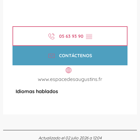
05 63 93 90
▒▒
CONTÁCTENOS
www.espacedesaugustins.fr
Idiomas hablados
Idiomas hablados
Actualizado el 02 julio 2026 a 12:04