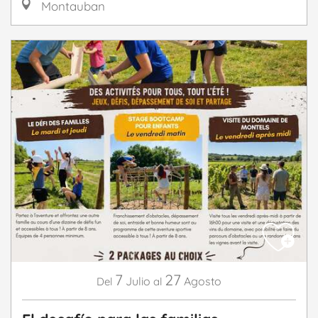
Montauban
7
27
Julio
Agosto
Del
al