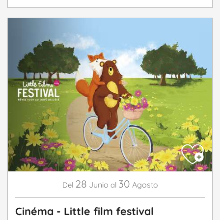
28
30
Junio
Agosto
Del
al
Cinéma - Little film festival