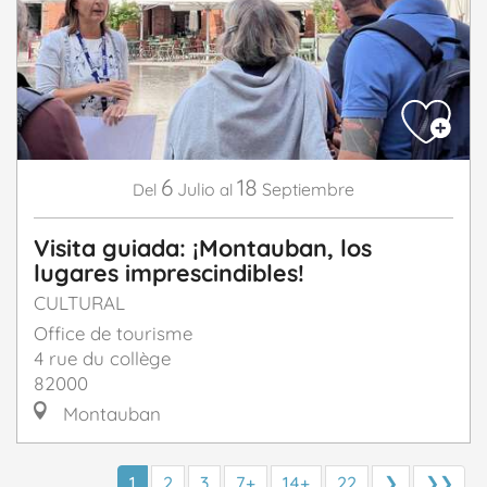
6
18
Julio
Septiembre
Del
al
Visita guiada: ¡Montauban, los
lugares imprescindibles!
CULTURAL
Office de tourisme
4 rue du collège
82000
Montauban
1
2
3
7+
14+
22
❯
❯❯