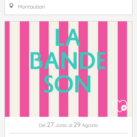
Montauban
27
29
Junio
Agosto
Del
al