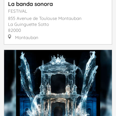
La banda sonora
FESTIVAL
855 Avenue de Toulouse Montauban
La Guinguette Sotto
82000
Montauban