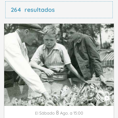
264
resultados
8
Sábado
Ago.
a 15:00
El