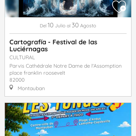
10
30
Julio
Agosto
Del
al
Cartografía - Festival de las
Luciérnagas
CULTURAL
Parvis Cathédrale Notre Dame de l'Assomption
place franklin roosevelt
82000
Montauban